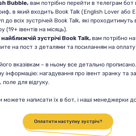
sh Bubble,
вам потрібно перейти в телеграм бот 
иф, в який входить Book Talk (English Lover або E
п до всіх зустрічей Book Talk, які проходитимуть 
 (19+ івентів на місяць).
 найближчій зустрічі Book Talk,
вам потрібно н
апите на пост з деталями та посиланням на оплату
го вказівкам – в ньому все детально прописано. 
у інформацію: нагадування про івент зранку та з
 поле для відгуку.
ви можете написати їх в бот, і наші менеджерки 
Оплатити наступну зустріч