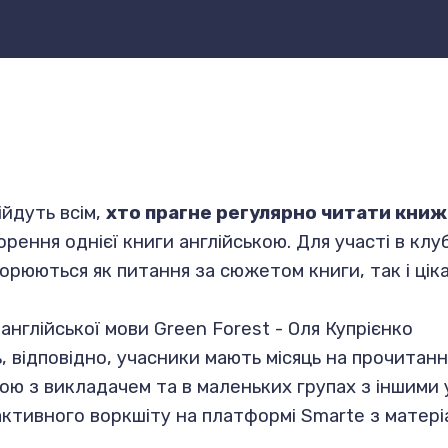
ійдуть всім,
хто прагне регулярно читати книж
ворення однієї книги англійською. Для участі в кл
орюються як питання за сюжетом книги, так і цікав
нглійської мови Green Forest - Оля Купрієнко
ь, відповідно, учасники мають місяць на прочитан
кою з викладачем та в маленьких групах з іншими
ктивного воркшіту на платформі Smarte з матеріа