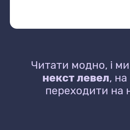
Читати модно, і ми
некст левел
, н
переходити на н