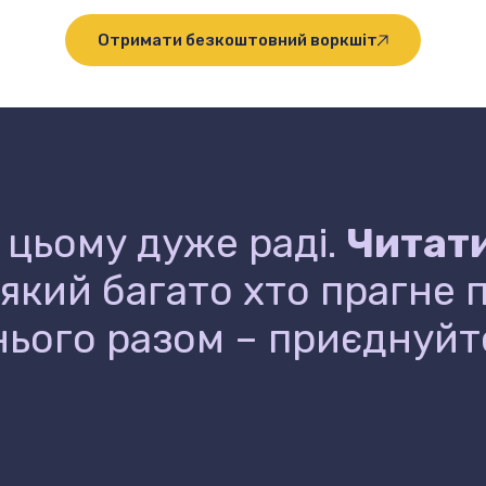
Отримати безкоштовний воркшіт
 цьому дуже раді.
Читати
а який багато хто прагне
ього разом – приєднуйте