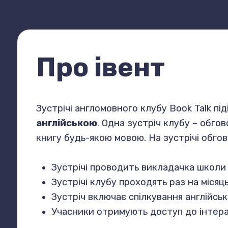
Про івент
Зустрічі англомовного клубу Book Talk під
англійською
. Одна зустріч клубу – обго
книгу будь-якою мовою. На зустрічі обгов
Зустрічі проводить викладачка школи а
Зустрічі клубу проходять раз на місяц
Зустріч включає спілкування англійсь
Учасники отримують доступ до інтера