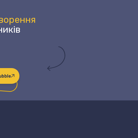
оворення
ників
ubble